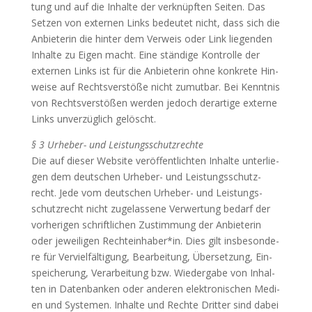
tung und auf die Inhal­te der ver­knüpf­ten Sei­ten. Das
Set­zen von exter­nen Links bedeu­tet nicht, dass sich die
Anbie­te­rin die hin­ter dem Ver­weis oder Link lie­gen­den
Inhal­te zu Eigen macht. Eine stän­di­ge Kon­trol­le der
exter­nen Links ist für die Anbie­te­rin ohne kon­kre­te Hin­
wei­se auf Rechts­ver­stö­ße nicht zumut­bar. Bei Kennt­nis
von Rechts­ver­stö­ßen wer­den jedoch der­ar­ti­ge exter­ne
Links unver­züg­lich gelöscht.
§ 3 Urhe­ber- und Leis­tungs­schutz­rech­te
Die auf die­ser Web­site ver­öf­fent­lich­ten Inhal­te unter­lie­
gen dem deut­schen Urhe­ber- und Leis­tungs­schutz­
recht. Jede vom deut­schen Urhe­ber- und Leis­tungs­
schutz­recht nicht zuge­las­se­ne Ver­wer­tung bedarf der
vor­he­ri­gen schrift­li­chen Zustim­mung der Anbie­te­rin
oder jewei­li­gen Rechteinhaber*in. Dies gilt ins­be­son­de­
re für Ver­viel­fäl­ti­gung, Bear­bei­tung, Über­set­zung, Ein­
spei­che­rung, Ver­ar­bei­tung bzw. Wie­der­ga­be von Inhal­
ten in Daten­ban­ken oder ande­ren elek­tro­ni­schen Medi­
en und Sys­te­men. Inhal­te und Rech­te Drit­ter sind dabei