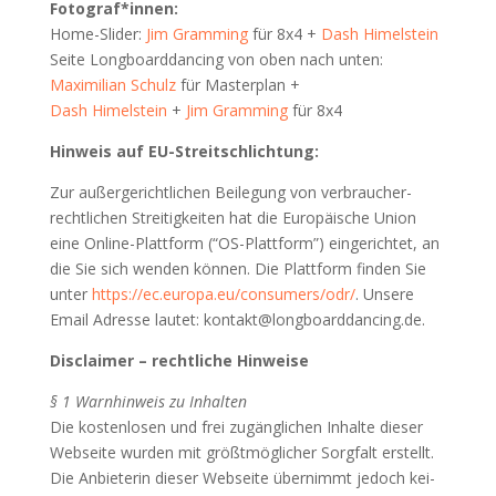
Fotograf*innen:
Home-Slider:
Jim Gramming
für 8x4 +
Dash Himel­stein
Sei­te Long­board­dan­cing von oben nach unten:
Maxi­mi­li­an Schulz
für Mas­ter­plan +
Dash Himel­stein
+
Jim Gramming
für 8x4
Hin­weis auf EU-Streitschlichtung:
Zur außer­ge­richt­li­chen Bei­le­gung von ver­brau­cher­
recht­li­chen Strei­tig­kei­ten hat die Euro­päi­sche Uni­on
eine Online-Platt­form (“OS-Platt­form”) ein­ge­rich­tet, an
die Sie sich wen­den kön­nen. Die Platt­form fin­den Sie
unter
https://ec.europa.eu/consumers/odr/
. Unse­re
Email Adres­se lau­tet: kontakt@longboarddancing.de.
Dis­clai­mer – recht­li­che Hinweise
§ 1 Warn­hin­weis zu Inhal­ten
Die kos­ten­lo­sen und frei zugäng­li­chen Inhal­te die­ser
Web­sei­te wur­den mit größt­mög­li­cher Sorg­falt erstellt.
Die Anbie­te­rin die­ser Web­sei­te über­nimmt jedoch kei­