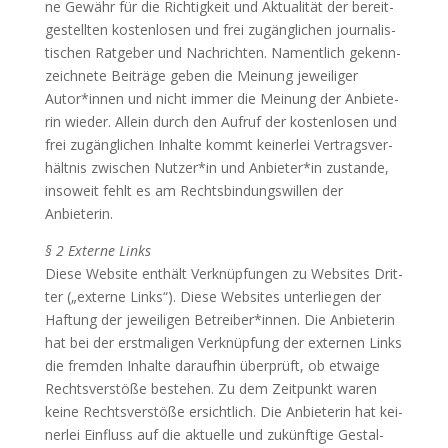
ne Gewähr für die Rich­tig­keit und Aktua­li­tät der bereit­
ge­stell­ten kos­ten­lo­sen und frei zugäng­li­chen jour­na­lis­
ti­schen Rat­ge­ber und Nach­rich­ten. Nament­lich gekenn­
zeich­ne­te Bei­trä­ge geben die Mei­nung jewei­li­ger
Autor*innen und nicht immer die Mei­nung der Anbie­te­
rin wie­der. Allein durch den Auf­ruf der kos­ten­lo­sen und
frei zugäng­li­chen Inhal­te kommt kei­ner­lei Ver­trags­ver­
hält­nis zwi­schen Nutzer*in und Anbieter*in zustan­de,
inso­weit fehlt es am Rechts­bin­dungs­wil­len der
Anbieterin.
§ 2 Exter­ne Links
Die­se Web­site ent­hält Ver­knüp­fun­gen zu Web­sites Drit­
ter („exter­ne Links“). Die­se Web­sites unter­lie­gen der
Haf­tung der jewei­li­gen Betreiber*innen. Die Anbie­te­rin
hat bei der erst­ma­li­gen Ver­knüp­fung der exter­nen Links
die frem­den Inhal­te dar­auf­hin über­prüft, ob etwa­ige
Rechts­ver­stö­ße bestehen. Zu dem Zeit­punkt waren
kei­ne Rechts­ver­stö­ße ersicht­lich. Die Anbie­te­rin hat kei­
ner­lei Ein­fluss auf die aktu­el­le und zukünf­ti­ge Gestal­