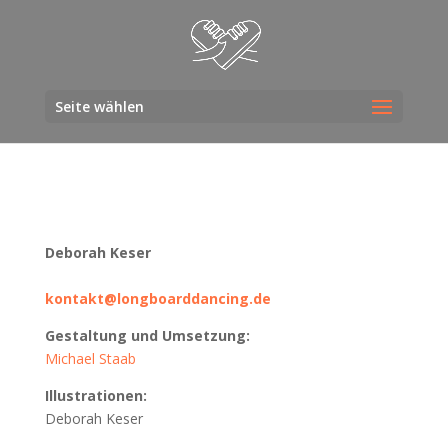
Seite wählen
Debo­rah Keser
kontakt@longboarddancing.de
Gestal­tung und Umset­zung:
Micha­el Staab
Illus­tra­tio­nen:
Debo­rah Keser