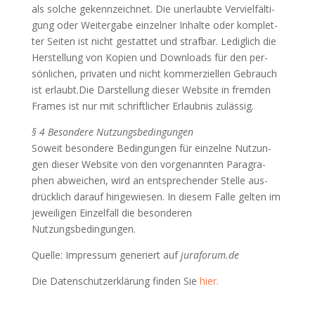
als sol­che gekenn­zeich­net. Die uner­laub­te Ver­viel­fäl­ti­
gung oder Wei­ter­ga­be ein­zel­ner Inhal­te oder kom­plet­
ter Sei­ten ist nicht gestat­tet und straf­bar. Ledig­lich die
Her­stel­lung von Kopien und Down­loads für den per­
sön­li­chen, pri­va­ten und nicht kom­mer­zi­el­len Gebrauch
ist erlaubt.Die Dar­stel­lung die­ser Web­site in frem­den
Frames ist nur mit schrift­li­cher Erlaub­nis zulässig.
§ 4 Beson­de­re Nut­zungs­be­din­gun­gen
Soweit beson­de­re Bedin­gun­gen für ein­zel­ne Nut­zun­
gen die­ser Web­site von den vor­ge­nann­ten Para­gra­
phen abwei­chen, wird an ent­spre­chen­der Stel­le aus­
drück­lich dar­auf hin­ge­wie­sen. In die­sem Fal­le gel­ten im
jewei­li­gen Ein­zel­fall die beson­de­ren
Nutzungsbedingungen.
Quel­le: Impres­sum gene­riert auf
juraforum.de
Die Daten­schutz­er­klä­rung fin­den Sie
hier.