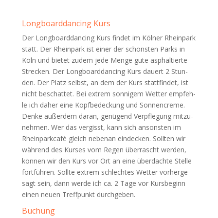
Long­board­dan­cing Kurs
Der Long­board­dan­cing Kurs fin­det im Köl­ner Rhein­park
statt. Der Rhein­park ist einer der schöns­ten Parks in
Köln und bie­tet zudem jede Men­ge gute asphal­tier­te
Stre­cken. Der Long­board­dan­cing Kurs dau­ert 2 Stun­
den. Der Platz selbst, an dem der Kurs statt­fin­det, ist
nicht beschat­tet. Bei extrem son­ni­gem Wet­ter emp­feh­
le ich daher eine Kopf­be­de­ckung und Son­nen­creme.
Den­ke außer­dem dar­an, genü­gend Ver­pfle­gung mit­zu­
neh­men. Wer das ver­gisst, kann sich ansons­ten im
Rhein­park­ca­fé gleich neben­an ein­de­cken. Soll­ten wir
wäh­rend des Kur­ses vom Regen über­rascht wer­den,
kön­nen wir den Kurs vor Ort an eine über­dach­te Stel­le
fort­füh­ren. Soll­te extrem schlech­tes Wet­ter vor­her­ge­
sagt sein, dann wer­de ich ca. 2 Tage vor Kurs­be­ginn
einen neu­en Treff­punkt durchgeben.
Buchung