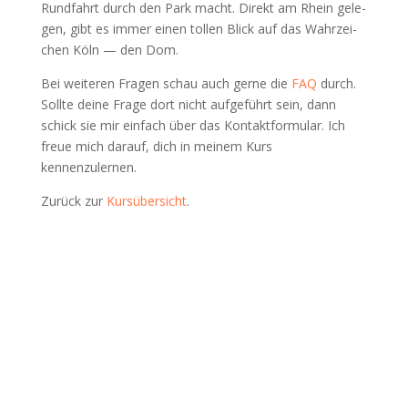
Rund­fahrt durch den Park macht. Direkt am Rhein gele­
gen, gibt es immer einen tol­len Blick auf das Wahr­zei­
chen Köln — den Dom.
Bei wei­te­ren Fra­gen schau auch ger­ne die
FAQ
durch.
Soll­te dei­ne Fra­ge dort nicht auf­ge­führt sein, dann
schick sie mir ein­fach über das Kon­takt­for­mu­lar. Ich
freue mich dar­auf, dich in mei­nem Kurs
kennenzulernen.
Zurück zur
Kurs­über­sicht
.