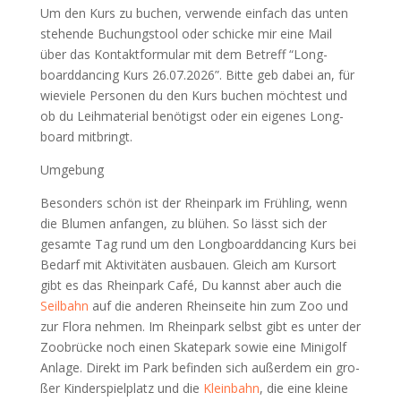
Um den Kurs zu buchen, ver­wen­de ein­fach das unten
ste­hen­de Buchungs­tool oder schi­cke mir eine Mail
über das Kon­takt­for­mu­lar mit dem Betreff “Long­
board­dan­cing Kurs 26.07.2026”. Bit­te geb dabei an, für
wie­vie­le Per­so­nen du den Kurs buchen möch­test und
ob du Leih­ma­te­ri­al benö­tigst oder ein eige­nes Long­
board mitbringt.
Umge­bung
Beson­ders schön ist der Rhein­park im Früh­ling, wenn
die Blu­men anfan­gen, zu blü­hen. So lässt sich der
gesam­te Tag rund um den Long­board­dan­cing Kurs bei
Bedarf mit Akti­vi­tä­ten aus­bau­en. Gleich am Kurs­ort
gibt es das Rhein­park Café, Du kannst aber auch die
Seil­bahn
auf die ande­ren Rhein­sei­te hin zum Zoo und
zur Flo­ra neh­men. Im Rhein­park selbst gibt es unter der
Zoo­brü­cke noch einen Skate­park sowie eine Mini­golf
Anla­ge. Direkt im Park befin­den sich außer­dem ein gro­
ßer Kin­der­spiel­platz und die
Klein­bahn
, die eine klei­ne