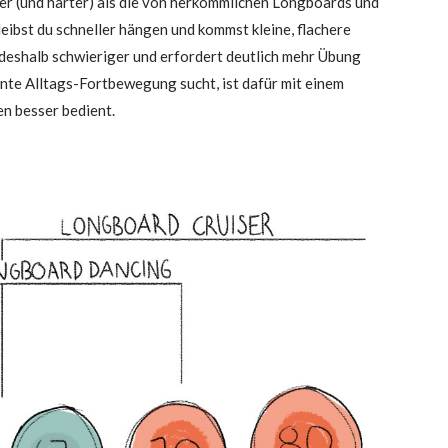
ner (und här­ter) als die von her­kömm­li­chen Long­boards und
leibst du schnel­ler hän­gen und kommst klei­ne, fla­che­re
des­halb schwie­ri­ger und erfor­dert deut­lich mehr Übung
n­te All­tags-Fort­be­we­gung sucht, ist dafür mit einem
en bes­ser bedient.