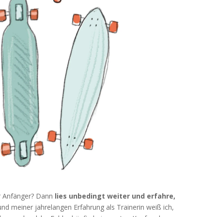
r Anfän­ger? Dann
lies unbe­dingt wei­ter und erfah­re,
und mei­ner jah­re­lan­gen Erfah­rung als Trai­ne­rin weiß ich,