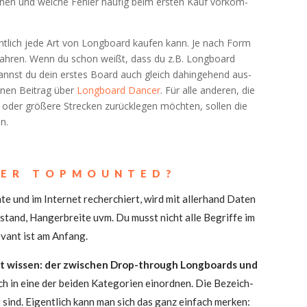
chen und wel­che Feh­ler häu­fig beim ers­ten Kauf vor­kom­
ent­lich jede Art von Long­board kau­fen kann. Je nach Form
 fah­ren. Wenn du schon weißt, dass du z.B. Long­board
nnst du dein ers­tes Board auch gleich dahin­ge­hend aus­
einen Bei­trag über
Long­board Dancer
. Für alle ande­ren, die
oder grö­ße­re Stre­cken zurück­le­gen möch­ten, sol­len die
en.
DER TOPMOUNTED?
e und im Inter­net recher­chiert, wird mit aller­hand Daten
ab­stand, Han­ger­brei­te uvm. Du musst nicht alle Begrif­fe im
e­vant ist am Anfang.
ngt wis­sen: der zwi­schen Drop-through Long­boards und
ch in eine der bei­den Kate­go­rien ein­ord­nen. Die Bezeich­
sind. Eigent­lich kann man sich das ganz ein­fach mer­ken: