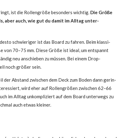
ngt, ist die Rol­len­grö­ße beson­ders wich­tig.
Die Grö­ße
s, aber auch, wie gut du damit im All­tag unter­
 des­to schwie­ri­ger ist das Board zu fah­ren. Beim klas­si­
 von 70–75 mm. Die­se Grö­ße ist ide­al, um ent­spannt
stän­dig neu anschie­ben zu müs­sen. Bei einem Drop-
ell noch grö­ßer sein.
r, weil der Abstand zwi­schen dem Deck zum Boden dann gerin­
er­es­siert, wird eher auf Rol­len­grö­ßen zwi­schen 62–66
uch im All­tag unkom­pli­ziert auf dem Board unter­wegs zu
anch­mal auch etwas kleiner.