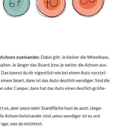
ch­sen zuein­an­der.
Dabei gilt: Je klei­ner die Wheel­ba­se,
­hal­ten. Je län­ger das Board, bzw. je wei­ter die Ach­sen aus­
. Das kannst du dir eigent­lich wie bei einem Auto vor­stel­
ei einem Smart, dann ist das Auto deut­lich wen­di­ger. Sind die
 Van oder Cam­per, dann hat das Auto einen deut­lich grö­ße­
ert es, aber umso mehr Stand­flä­che hast du auch. Umge­
die Ach­sen bei­ein­an­der sind, umso wen­di­ger ist es und
ra­ge, was du möch­test.