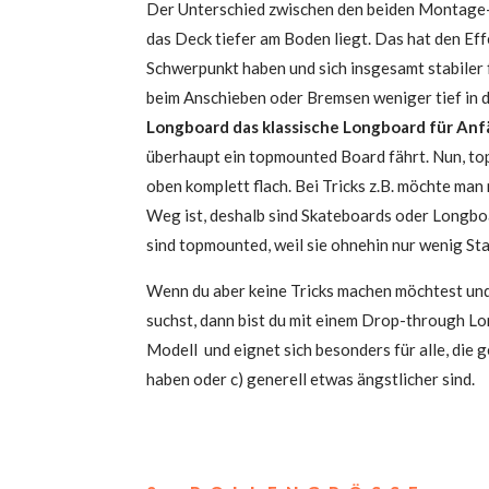
Der Unter­schied zwi­schen den bei­den Mon­ta­g
das Deck tie­fer am Boden liegt. Das hat den Ef
Schwer­punkt haben und sich ins­ge­samt sta­bi­le
beim Anschie­ben oder Brem­sen weni­ger tief in
Long­board das klas­si­sche Long­board für Anf
über­haupt ein top­moun­ted Board fährt. Nun, to
oben kom­plett flach. Bei Tricks z.B. möch­te man n
Weg ist, des­halb sind Skate­boards oder Long­b
sind top­moun­ted, weil sie ohne­hin nur wenig Stan
Wenn du aber kei­ne Tricks machen möch­test und 
suchst, dann bist du mit einem Drop-through Long­
Modell und eig­net sich beson­ders für alle, die g
haben oder c) gene­rell etwas ängst­li­cher sind.