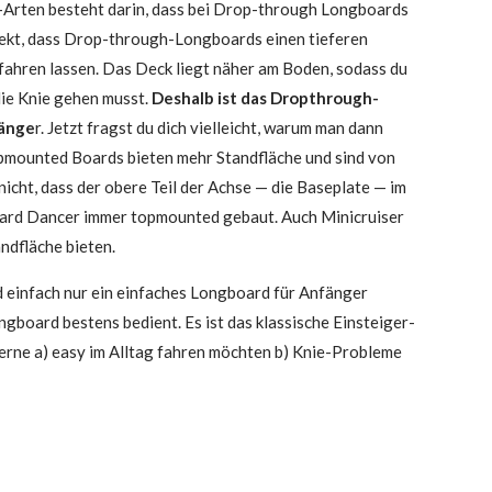
e-Arten besteht dar­in, dass bei Drop-through Long­boards
fekt, dass Drop-through-Long­boards einen tie­fe­ren
r fah­ren las­sen. Das Deck liegt näher am Boden, sodass du
 die Knie gehen musst.
Des­halb ist das Drop­th­rough-
än­ge
r. Jetzt fragst du dich viel­leicht, war­um man dann
p­moun­ted Boards bie­ten mehr Stand­flä­che und sind von
icht, dass der obe­re Teil der Ach­se — die Base­p­la­te — im
oard Dancer immer top­moun­ted gebaut. Auch Mini­crui­ser
d­flä­che bie­ten.
ein­fach nur ein ein­fa­ches Long­board für Anfän­ger
board bes­tens bedient. Es ist das klas­si­sche Ein­stei­ger-
er­ne a) easy im All­tag fah­ren möch­ten b) Knie-Pro­ble­me