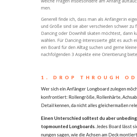
wel­che Fra­gen ins­be­son­de­re am Anfang auf­tau­
men.
Gene­rell fin­de ich, dass man als Anfänger:in eig
und Grö­ße sind sie aber ver­schie­den schwer zu
Dancing oder Downhill ska­ten möch­test, dann ka
wäh­len. Für Dancing-Inter­es­sier­te gibt es auch 
ein Board für den All­tag suchen und ger­ne klei­ne 
nach­fol­gen­den 3 Aspek­te eine Ori­en­tie­rung biet
1. DROP THROUGH O
Wer sich ein Anfän­ger Long­board zule­gen möch­t
kon­fron­tiert: Rol­len­grö­ße, Rol­len­här­te, Achs­
Detail ken­nen, da nicht alles glei­cher­ma­ßen rel
Einen Unter­schied soll­test du aber unbe­di
top­moun­ted Long­boards
. Jedes Board lässt si
nun­gen sagen, wie die Ach­sen am Deck mon­tiert 