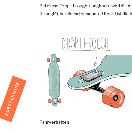
Bei einem Drop-through-Long­board wird die Ach
through”), bei einem top­moun­ted Board ist die 
KURSTERMINE
Fahr­ver­hal­ten