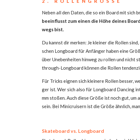
2. ROL­LEN­GRÖ­SSE
Neben all den Daten, die so ein Board mit sich bri
beein­flusst zum einen die Höhe dei­nes Board
wegs bist.
Du kannst dir mer­ken: Je klei­ner die Rol­len sind,
schen Long­board für Anfän­ger haben eine Grö­ße
über Uneben­hei­ten hin­weg zu rol­len und nicht 
through-Long­board kön­nen die Rol­len ten­den­zi­
Für Tricks eig­nen sich klei­ne­re Rol­len bes­se
ger ist. Wer sich also für Long­board Dancing int
mm sto­ßen. Auch die­se Grö­ße ist noch gut, um a
sein. Bei Mini­crui­sern ist die Grö­ße ähn­lich, m
Skate­board vs. Longboard