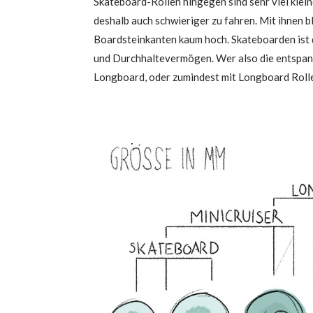
Skate­board-Rol­len hin­ge­gen sind sehr viel klei­
des­halb auch schwie­ri­ger zu fah­ren. Mit ihnen b
Board­stein­kan­ten kaum hoch. Skate­boar­den ist 
und Durch­hal­te­ver­mö­gen. Wer also die ent­span
Long­board, oder zumin­dest mit Long­board Rol­l