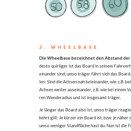
3. WHEEL­BA­SE
Die Wheel­ba­se bezeich­net den Abstand der A
des­to quir­li­ger ist das Board in sei­nem Fahr­ver
ein­an­der sind, umso trä­ger fährt sich das Board
len: Sind die Ach­sen nah bei­ein­an­der, wie z.B. b
Ach­sen wei­ter aus­ein­an­der, z.B. wie bei einem
ren Wen­de­ra­di­us und ist ins­ge­samt trä­ger.
Je län­ger das Board also ist, umso trä­ger reagi
kehrt gilt: Je kür­zer ein Board ist, bzw. je näher 
umso weni­ger Stand­flä­che hast du. Nun ist die F