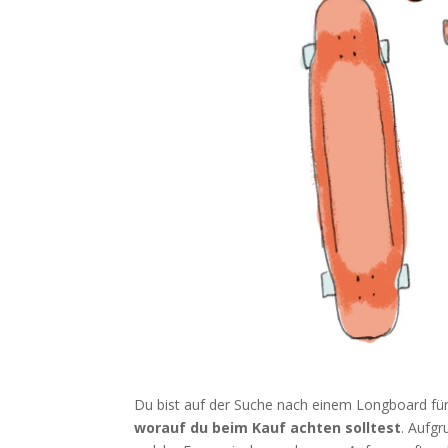
Du bist auf der Suche nach einem Long­board fü
wor­auf du beim Kauf ach­ten soll­test
. Auf­gr