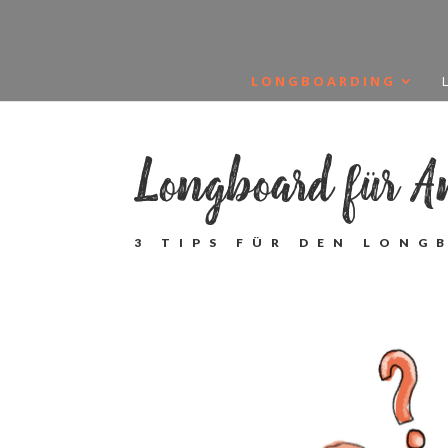
LONG­BOAR­DING
Long­board für A
3 TIPS FÜR DEN LONG