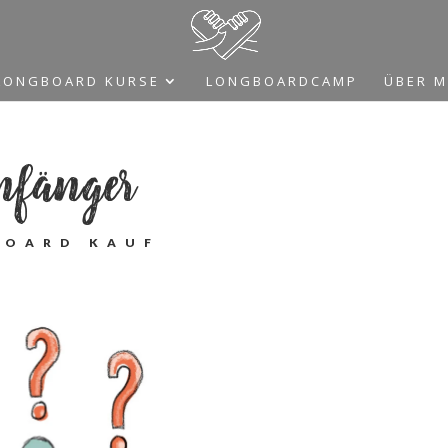
LONG­BOARD KURSE
LONG­BOARD­CAMP
ÜBER M
nfänger
­BOARD KAUF