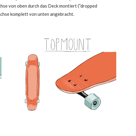
­se von oben durch das Deck mon­tiert (“drop­ped
Ach­se kom­plett von unten angebracht.